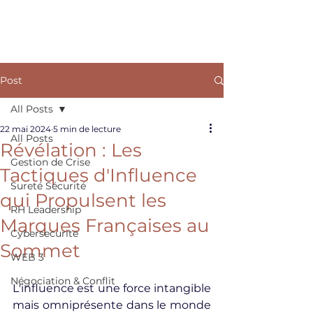
ARKANE
Post
All Posts
22 mai 2024
5 min de lecture
All Posts
Révélation : Les
Gestion de Crise
Tactiques d'Influence
Sureté Sécurité
qui Propulsent les
RH Leadership
Marques Françaises au
Cybersecurite
Sommet
WEB 3
Négociation & Conflit
L'influence est une force intangible 
mais omniprésente dans le monde 