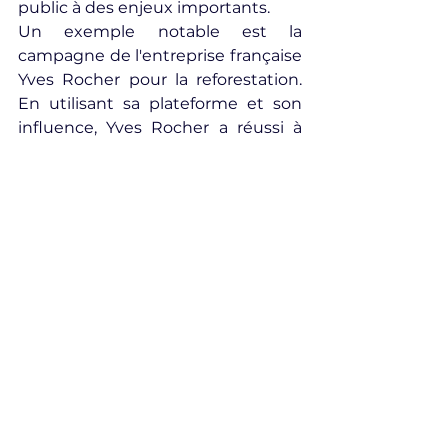
public à des enjeux importants.
Un exemple notable est la 
campagne de l'entreprise française 
Yves Rocher pour la reforestation. 
En utilisant sa plateforme et son 
influence, Yves Rocher a réussi à 
planter des millions d'arbres à 
travers le monde, tout en 
sensibilisant ses clients à 
l'importance de la biodiversité.
Conclusion
L'art de l'influence est complexe et 
multifacette, mais il offre des 
opportunités considérables pour 
les entreprises qui savent l'utiliser à 
bon escient. En combinant des 
stratégies numériques innovantes, 
des relations publiques efficaces et 