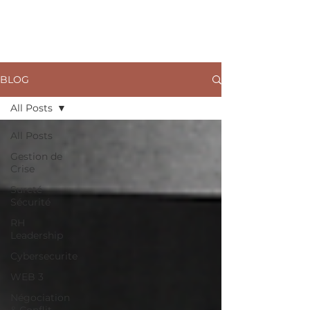
ARKANE
BLOG
All Posts
All Posts
Gestion de
Crise
Sureté
Sécurité
RH
Leadership
Cybersecurite
WEB 3
Négociation