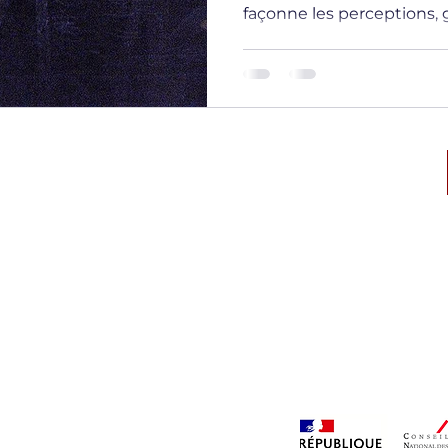
façonne les perceptions, g
ique des
Numéro d’autorisation CNAPS:
CAR-068-2028-02-23- 20230771348
l'Interieur