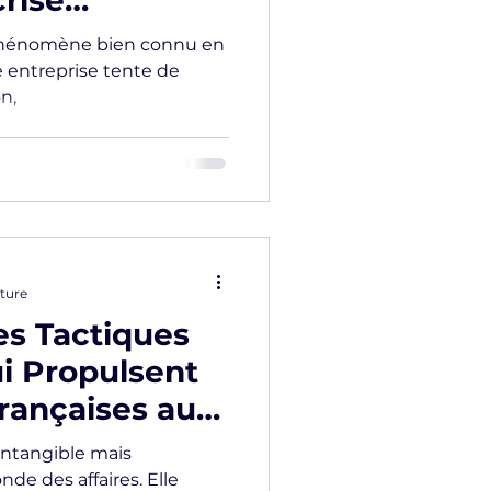
rise
 comment
 phénomène bien connu en
e entreprise tente de
n,
cture
es Tactiques
ui Propulsent
rançaises au
 intangible mais
e des affaires. Elle