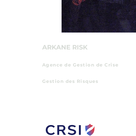
ARKANE RISK
Agence de Gestion de Crise
Communication de Crise
Gestion des Risques
Certification Expert en Protection Econom
Entreprises
et Intelligence Economique
par
l'Institut des Hautes Etudes du Ministere de 