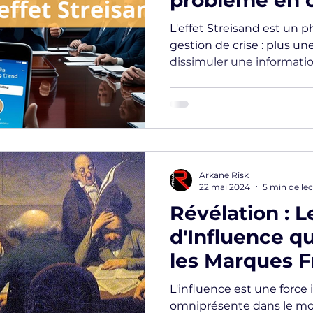
problème en c
majeure… et
L'effet Streisand est un
l'éviter !
gestion de crise : plus un
dissimuler une informatio
Arkane Risk
22 mai 2024
5 min de le
Révélation : L
d'Influence q
les Marques F
Sommet
L'influence est une force
omniprésente dans le mond