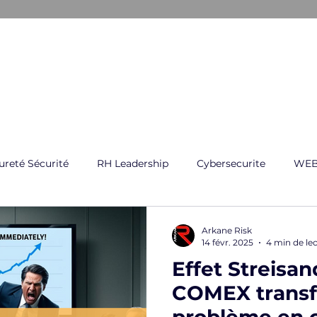
ARKANE
E CRISE
GESTION GLOBAL DES RISQUES
FORMATI
ureté Sécurité
RH Leadership
Cybersecurite
WEB
Arkane Risk
14 févr. 2025
4 min de le
Effet Streisan
COMEX transf