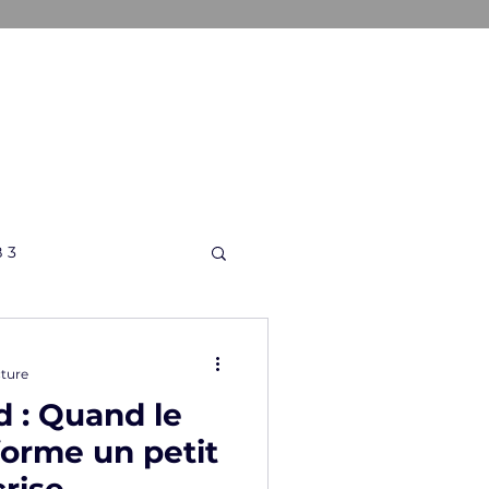
ONS
A PROPOS
CONTACT
 3
cture
d : Quand le
orme un petit