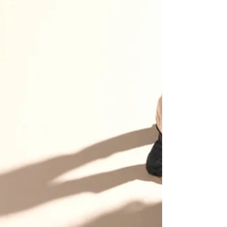
résolution de conflits :
devenez un expert en
négociation
La résolution de conflits est un défi universel,
qu’il s’agisse de différends en entreprise, de
désaccords personnels ou de négociations...