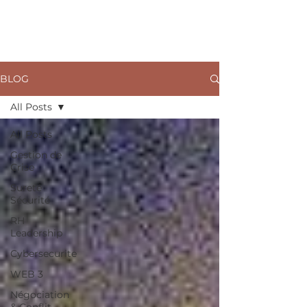
ARKANE
BLOG
All Posts
All Posts
Gestion de
Crise
Sureté
Sécurité
RH
Leadership
Cybersecurite
WEB 3
Négociation