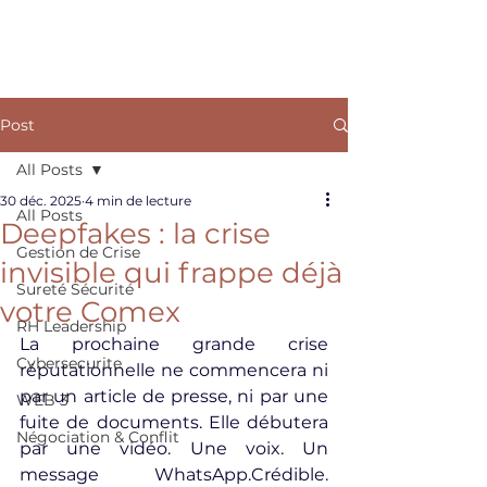
ARKANE
Post
All Posts
30 déc. 2025
4 min de lecture
All Posts
Deepfakes : la crise
Gestion de Crise
invisible qui frappe déjà
Sureté Sécurité
votre Comex
RH Leadership
La prochaine grande crise 
Cybersecurite
réputationnelle ne commencera ni 
par un article de presse, ni par une 
WEB 3
fuite de documents. Elle débutera 
Négociation & Conflit
par une vidéo. Une voix. Un 
message WhatsApp.Crédible. 