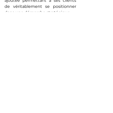
ajoutée permettant à ses clients 
de véritablement se positionner 
dans une démarche stratégique.
📞 
Besoin d'un accompagnement 
?
Contactez-nous dès maintenant 
sur 
www.arkanerisk.com
 !
gestion de crise
gestion des risques
communication de crise
crise réputationnelle
crise entreprise
intelligence artificielle
crise réputationnelle intelligence artificielle
audit risque deepfake entreprise
gestion de crise deepfake
prévention crise réputationnelle IA
attaque deepfake communication interne