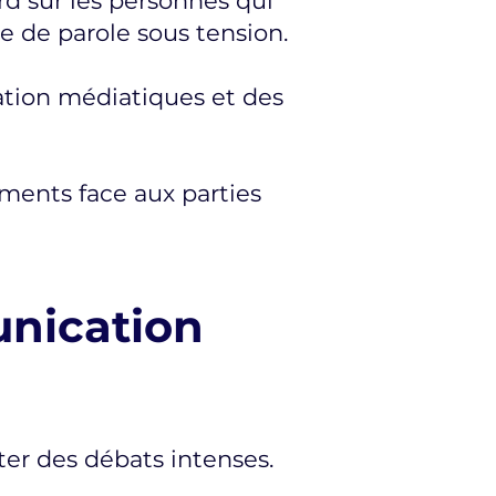
d sur les personnes qui
se de parole sous tension.
uation médiatiques et des
guments face aux parties
nication
ter des débats intenses.