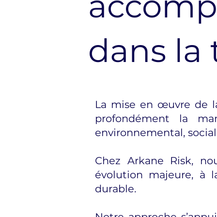
accompa
dans la 
La mise en œuvre de la
profondément la man
environnemental, social
Chez Arkane Risk, no
évolution majeure, à 
durable.
Notre approche s’appuie