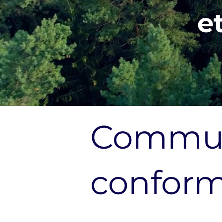
e
Communi
conform