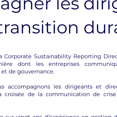
gner les diri
transition dur
 Corporate Sustainability Reporting Dire
ière dont les entreprises communiq
 et de gouvernance.
us accompagnons les dirigeants et dire
la croisée de la communication de cris
 sur vingt ans d’expérience en gestion de