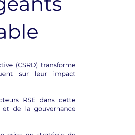
geants
able
ctive (CSRD) transforme
uent sur leur impact
cteurs RSE dans cette
e et de la gouvernance
 crise, en stratégie de