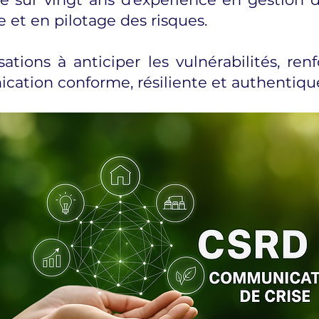
et en pilotage des risques.
tions à anticiper les vulnérabilités, renf
cation conforme, résiliente et authentiqu