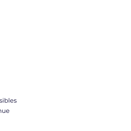
sibles
nnue