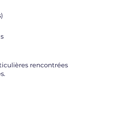
)
us
iculières rencontrées
s.