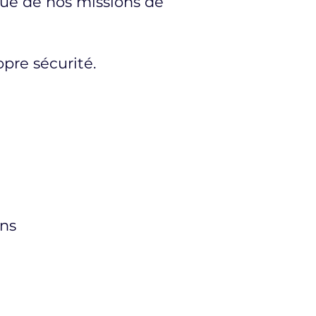
sue de nos missions de
opre sécurité.
ons