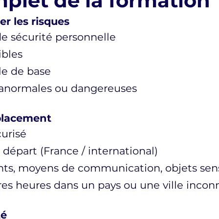
plet de la formation
r les risques
e sécurité personnelle
ibles
e de base
 anormales ou dangereuses
éplacement
curisé
 départ (France / international)
nts, moyens de communication, objets sen
res heures dans un pays ou une ville inco
té