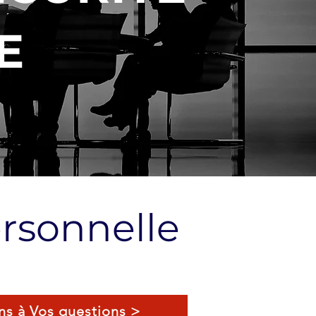
E
ersonnelle
s à Vos questions >