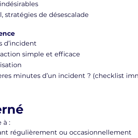
indésirables
l, stratégies de désescalade
gence
s d’incident
action simple et efficace
isation
ères minutes d’un incident ? (checklist im
erné
 à :
çant régulièrement ou occasionnellement