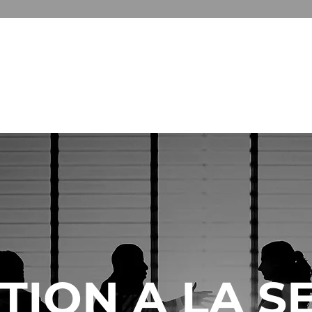
ARKANE
E CRISE
GESTION GLOBAL DES RISQUES
FORMATI
ION A LA S