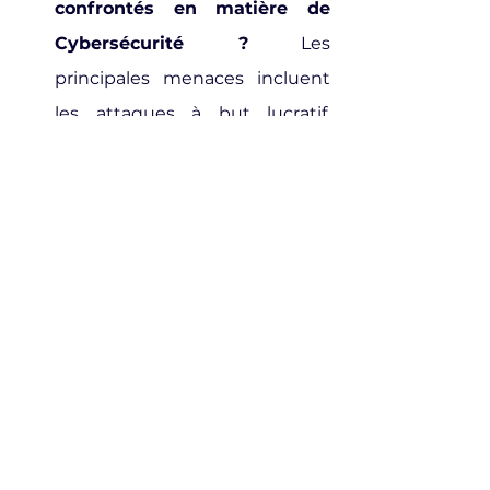
confrontés en matière de 
Cybersécurité ?
 Les 
principales menaces incluent 
les attaques à but lucratif, 
l'espionnage et les opérations 
de déstabilisation.
Que faire si je suis préoccupé 
par la Cybersécurité de mon 
cabinet d'avocats ?
 Consultez 
un spécialiste en Cybersécurité 
et Cyberdéfense pour obtenir 
un accompagnement 
personnalisé et renforcer la 
sécurité de vos données.