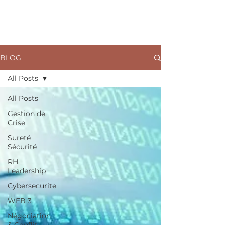
ARKANE
BLOG
All Posts
All Posts
Gestion de
Crise
Sureté
Sécurité
RH
Leadership
Cybersecurite
WEB 3
Négociation