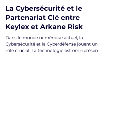
Arkane Risk
29 sept. 2023
3 min de lecture
La Cybersécurité et le
Partenariat Clé entre
Keylex et Arkane Risk
Dans le monde numérique actuel, la
Cybersécurité et la Cyberdéfense jouent un
rôle crucial. La technologie est omniprésente,
mais avec...
ARKANE RISK
Agence de Gestion de Crise
Communication de Crise
Gestion des Risques