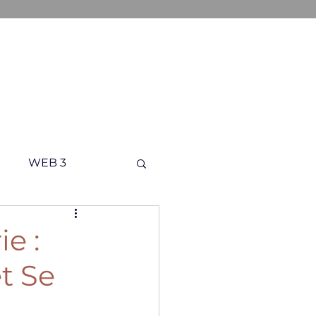
ONS
A PROPOS
CONTACT
WEB 3
e :
t Se