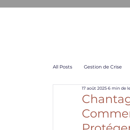
GESTION & COMMUNICATION D
All Posts
Gestion de Crise
17 août 2025
6 min de l
Négociation & Conflit
Chantage
Comment 
Protége