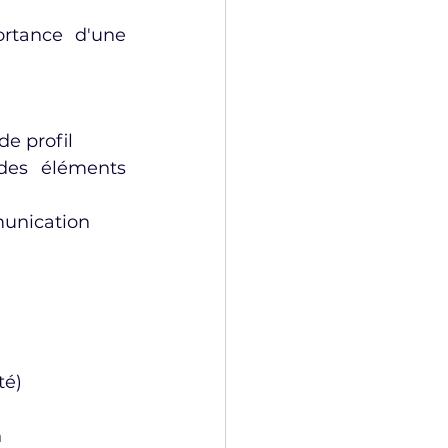
rtance d'une 
de profil
es éléments 
munication
té)
n