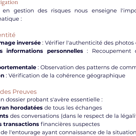
igation
 en gestion des risques nous enseigne l'impo
matique :
entité
image inversée
 : Vérifier l'authenticité des photos 
es informations personnelles
 : Recoupement d
s
ortementale
 : Observation des patterns de com
on
 : Vérification de la cohérence géographique
des Preuves
n dossier probant s'avère essentielle :
cran horodatées
 de tous les échanges
nts
 des conversations (dans le respect de la légali
s transactions
 financières suspectes
 de l'entourage ayant connaissance de la situatio