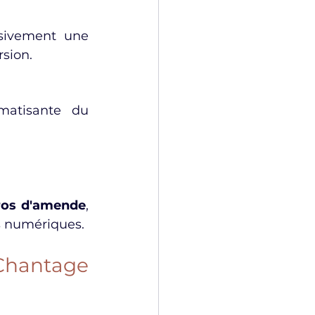
sivement une 
rsion.
matisante du 
ros d'amende
, 
s numériques.
hantage 