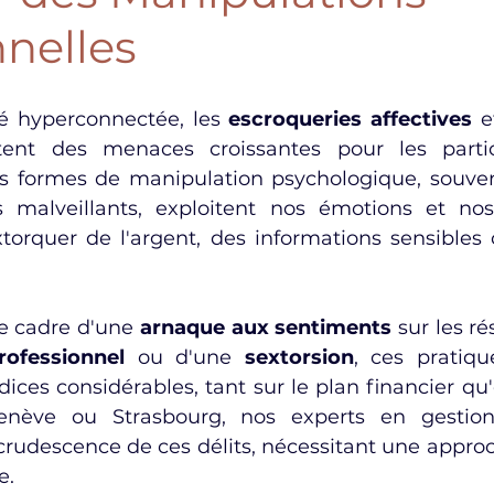
nelles
é hyperconnectée, les 
escroqueries affectives
 e
tent des menaces croissantes pour les particu
es formes de manipulation psychologique, souven
 malveillants, exploitent nos émotions et nos 
torquer de l'argent, des informations sensibles 
e cadre d'une 
arnaque aux sentiments
 sur les ré
ofessionnel
 ou d'une 
sextorsion
, ces pratique
ices considérables, tant sur le plan financier qu'
enève ou Strasbourg, nos experts en gestion
crudescence de ces délits, nécessitant une approc
e.