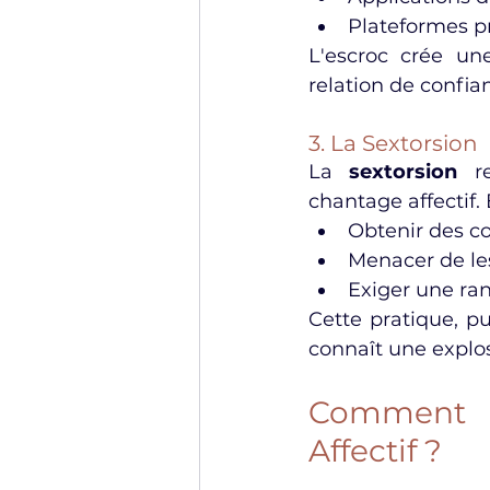
Plateformes p
L'escroc crée une
relation de confia
3. La Sextorsion
La 
sextorsion
 r
chantage affectif. 
Obtenir des co
Menacer de le
Exiger une r
Cette pratique, p
connaît une explo
Comment Id
Affectif ?