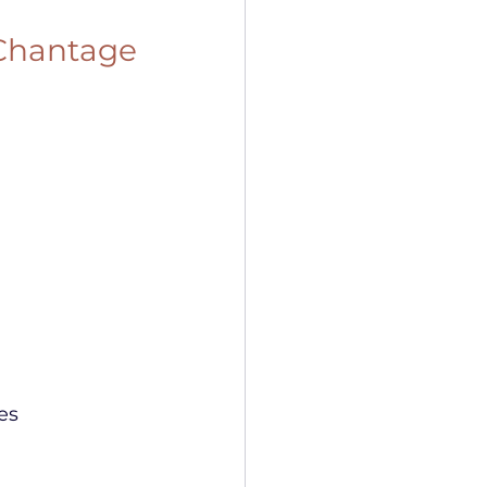
hantage 
es