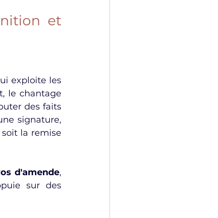
ition et 
i exploite les 
, le chantage 
ter des faits 
une signature, 
oit la remise 
ros d'amende
, 
puie sur des 