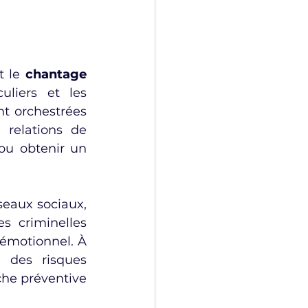
t le 
chantage 
liers et les 
t orchestrées 
relations de 
ou obtenir un 
seaux sociaux, 
s criminelles 
émotionnel. À 
 des risques 
he préventive 