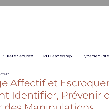
ARKANE
E CRISE
GESTION GLOBAL DES RISQUES
FORMATI
Sureté Sécurité
RH Leadership
Cybersecurite
ecture
 Affectif et Escroqueri
Identifier, Prévenir e
r des Manipulations