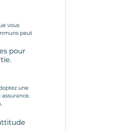
que vous 
communs peut 
es pour 
tie.
Adoptez une 
 assurance. 
.
ttitude 