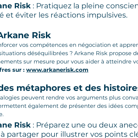
ane Risk
 : Pratiquez la pleine conscie
é et éviter les réactions impulsives.
Arkane Risk
nforcer vos compétences en négociation et appren
situations déséquilibrées ? Arkane Risk propose d
ments sur mesure pour vous aider à atteindre vos
res sur : 
www.arkanerisk.com
z des métaphores et des histoire
analogies peuvent rendre vos arguments plus conva
ermettent également de présenter des idées com
e.
ane Risk
 : Préparez une ou deux anec
à partager pour illustrer vos points cl