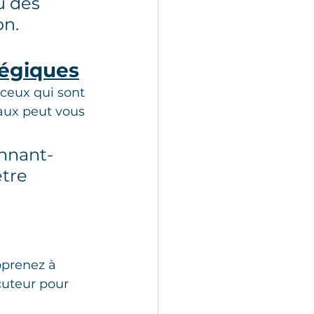
u des 
on.
tégiques
 ceux qui sont 
aux peut vous 
onnant-
tre 
prenez à 
cuteur pour 