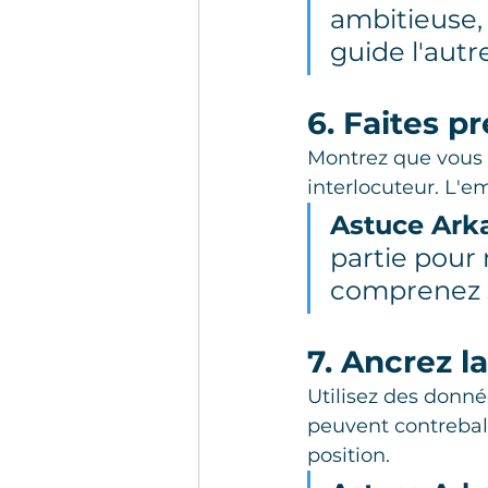
ambitieuse,
guide l'autr
6. Faites p
Montrez que vous 
interlocuteur. L'e
Astuce Ark
partie pour
comprenez s
7. Ancrez l
Utilisez des donné
peuvent contrebala
position.