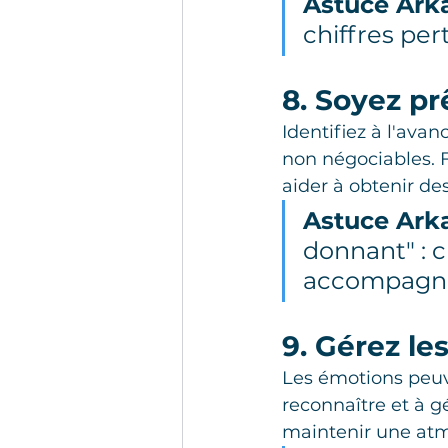
Astuce Ark
chiffres per
8. Soyez prê
Identifiez à l'avan
non négociables. 
aider à obtenir des
Astuce Ark
donnant" : c
accompagné
9. Gérez le
Les émotions peuv
reconnaître et à g
maintenir une atm