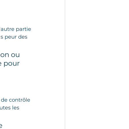
'autre partie 
as peur des 
ion ou 
e pour 
 de contrôle 
utes les 
e 