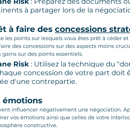
ane Risk
 : Préparez des documents o
tinents à partager lors de la négociati
t à faire des 
concessions stra
ce les points sur lesquels vous êtes prêt à céder et
Faire des concessions sur des aspects moins cruci
 gains sur des points essentiels.
ane Risk
 : Utilisez la technique du "d
haque concession de votre part doit ê
e d'une contrepartie.
s émotions
ent influencer négativement une négociation. Ap
érer vos émotions ainsi que celles de votre interlo
osphère constructive.