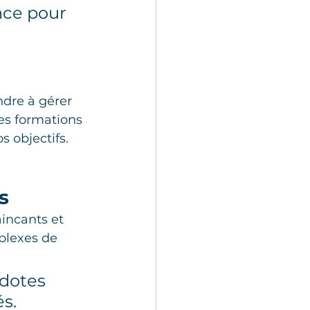
nce pour 
dre à gérer 
es formations 
 objectifs.
s
incants et 
plexes de 
dotes 
és.