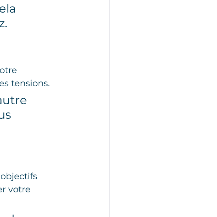
ela 
z.
otre 
es tensions.
autre 
us 
objectifs 
r votre 