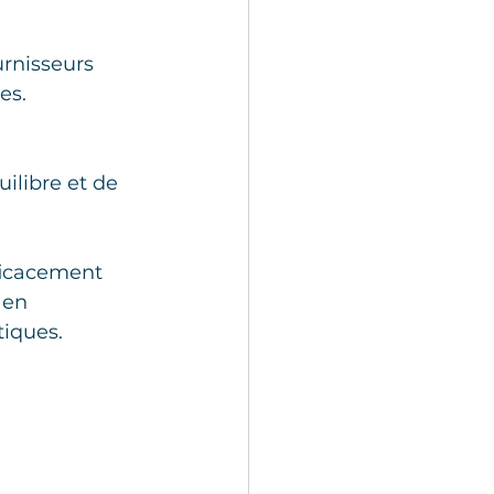
urnisseurs 
es.
uilibre et de 
ficacement 
 en 
tiques.