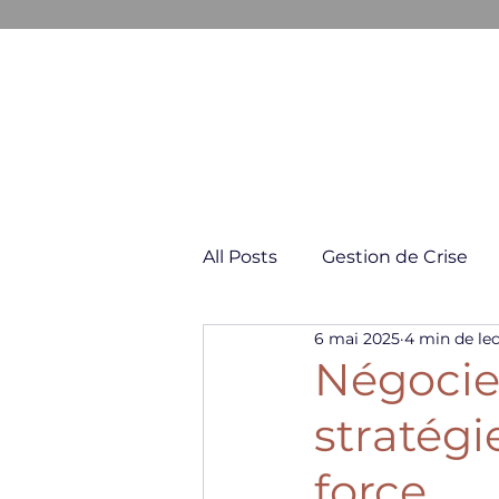
GESTION & COMMUNICATION D
All Posts
Gestion de Crise
6 mai 2025
4 min de le
Négociation & Conflit
Négocier
stratégi
force