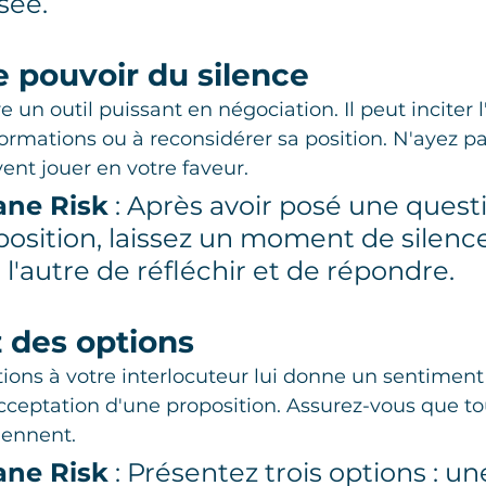
sée.
le pouvoir du silence
e un outil puissant en négociation. Il peut inciter l
nformations ou à reconsidérer sa position. N'ayez p
vent jouer en votre faveur.
ane Risk
 : Après avoir posé une quest
position, laissez un moment de silenc
l'autre de réfléchir et de répondre.
 des options
ptions à votre interlocuteur lui donne un sentiment
'acceptation d'une proposition. Assurez-vous que to
iennent.
ane Risk
 : Présentez trois options : un