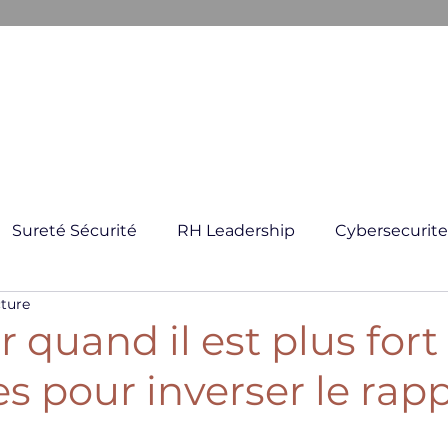
ARKANE
E CRISE
GESTION GLOBAL DES RISQUES
FORMATI
Sureté Sécurité
RH Leadership
Cybersecurite
cture
 quand il est plus fort :
es pour inverser le rap