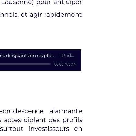
, Lausanne) pour anticiper
nnels, et agir rapidement
Sécurité des dirigeants en cryptomonnaies
Podcast
00:00 / 05:44
Contactez nous >
ecrudescence alarmante
actes ciblent des profils
surtout investisseurs en