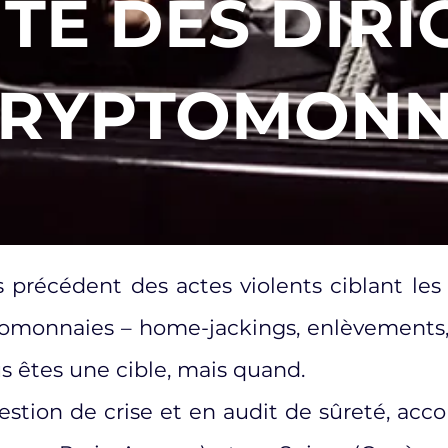
TÉ DES DIR
CRYPTOMONN
Contactez nous >
précédent des actes violents ciblant les 
ptomonnaies – home-jackings, enlèvements
us êtes une cible, mais quand.
estion de crise et en audit de sûreté, acc