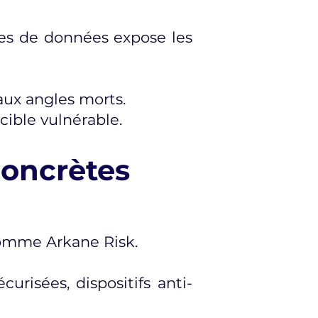
ites de données expose les
aux angles morts.
ible vulnérable.
concrètes
comme Arkane Risk.
urisées, dispositifs anti-