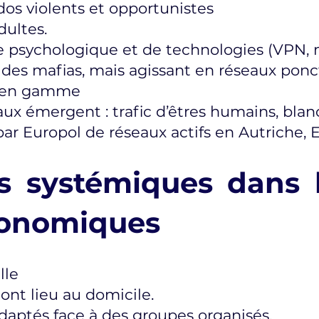
os violents et opportunistes
dultes.
e psychologique et de technologies (VPN, m
 à des mafias, mais agissant en réseaux po
e en gamme
ux émergent : trafic d’êtres humains, blan
 Europol de réseaux actifs en Autriche, 
es systémiques dans 
économiques
lle
ont lieu au domicile.
daptés face à des groupes organisés.