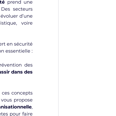
té
 prend une 
 Des secteurs 
 évoluer d’une 
tique, voire 
ert en sécurité 
industrielle, a bouleversé les pratiques en introduisant une distinction essentielle : 
évention des 
ssir dans des 
 ces concepts 
 vous propose 
isationnelle
, 
es pour faire 