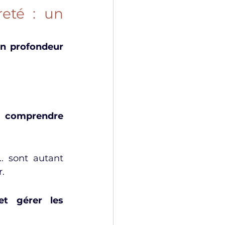
eté : un 
en profondeur 
t 
comprendre 
. sont autant 
r.
t gérer les 