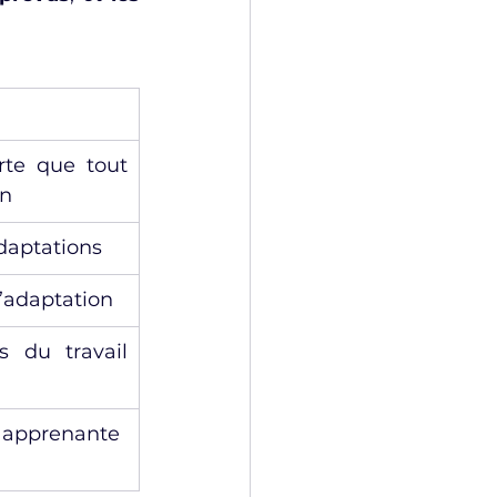
rte que tout 
en
daptations
’adaptation
s du travail 
t apprenante