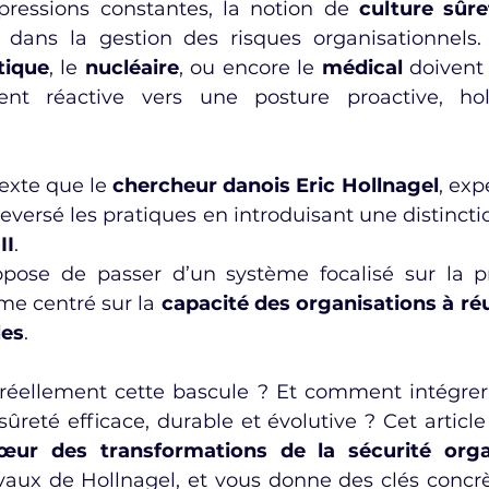
ressions constantes, la notion de 
culture sûre
 dans la gestion des risques organisationnels.
tique
, le 
nucléaire
, ou encore le 
médical
 doivent
t réactive vers une posture proactive, holis
exte que le 
chercheur danois Eric Hollnagel
, exp
II
.
pose de passer d’un système focalisé sur la pr
me centré sur la 
capacité des organisations à réu
les
.
 réellement cette bascule ? Et comment intégrer
ûreté efficace, durable et évolutive ? Cet article
ur des transformations de la sécurité organ
avaux de Hollnagel, et vous donne des clés concrèt