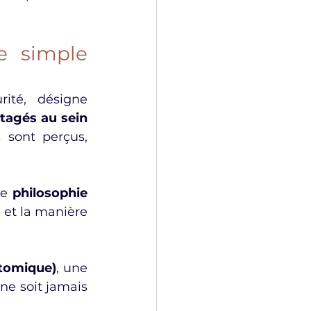
e simple 
ité, désigne 
agés au sein 
 sont perçus, 
ne 
philosophie 
 et la manière 
atomique)
, une 
ne soit jamais 