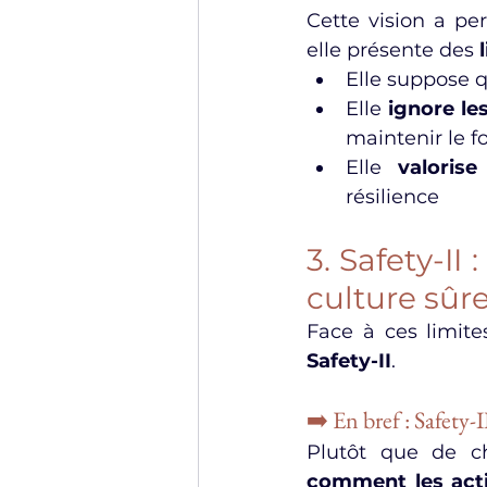
Cette vision a pe
elle présente des 
Elle suppose q
Elle 
ignore le
maintenir le 
Elle 
valoris
résilience
3. Safety-II
culture sûr
Safety-II
.
➡️ En bref : Safety-I
Plutôt que de c
comment les acti