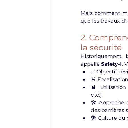
Mais comment mesu
que les travaux d’
2. Comprendr
la sécurité
Historiquement, 
appelle 
Safety-I
. 
✅ Objectif : é
🚨 Focalisation
📊 Utilisation
etc.)
🛠 Approche co
des barrières
📚 Culture du 