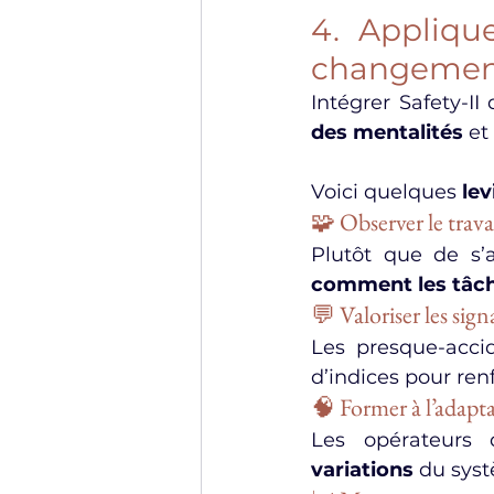
4. Applique
changement
Intégrer Safety-II
des mentalités
 et
Voici quelques 
lev
🧩 Observer le travai
Plutôt que de s’
comment les tâch
💬 Valoriser les sign
Les presque-accid
d’indices pour renf
🧠 Former à l’adapt
Les opérateurs 
variations
 du syst