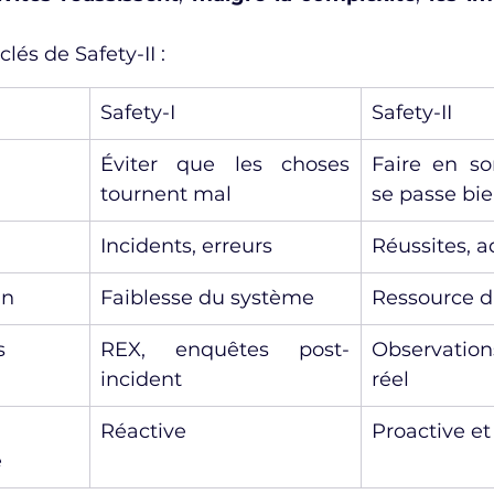
clés de Safety-II :
Safety-I
Safety-II
Éviter que les choses 
Faire en so
tournent mal
se passe bi
Incidents, erreurs
Réussites, a
in
Faiblesse du système
Ressource d
s
REX, enquêtes post-
Observation
incident
réel
Réactive
Proactive e
e