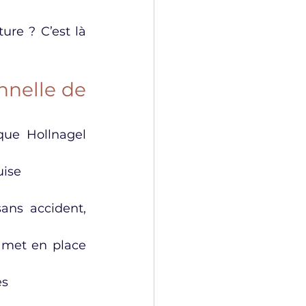
ture ? C’est là 
nnelle de 
ue Hollnagel 
uise
ans accident, 
 met en place 
es