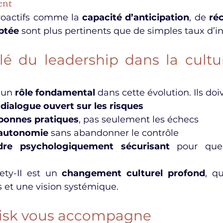
ent
roactifs comme la 
capacité d’anticipation
, de 
ré
eptée
 sont plus pertinents que de simples taux d’in
clé du leadership dans la cultur
 un 
rôle fondamental
 dans cette évolution. Ils doi
 
dialogue ouvert sur les risques
s bonnes pratiques
, pas seulement les échecs
’autonomie
 sans abandonner le contrôle
dre psychologiquement sécurisant
 pour que
ty-II est un 
changement culturel profond
, q
 et une vision systémique.
Risk vous accompagne