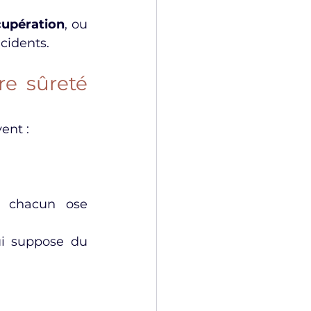
cupération
, ou 
cidents.
e sûreté 
vent :
 chacun ose 
ui suppose du 