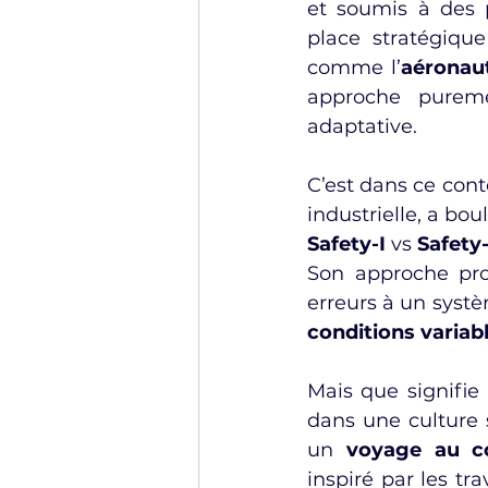
et soumis à des p
place stratégique
comme l’
aéronau
approche puremen
adaptative.
C’est dans ce cont
Safety-I
 vs 
Safety-
Son approche pro
erreurs à un systè
conditions variab
Mais que signifie
dans une culture s
un 
voyage au cœ
inspiré par les tr