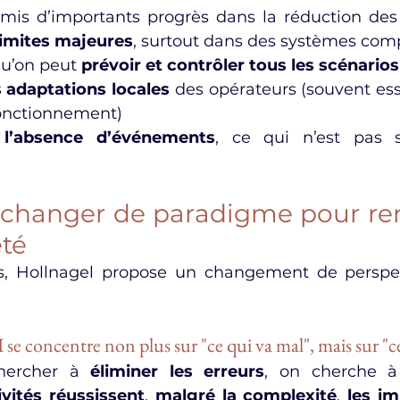
rmis d’importants progrès dans la réduction des 
limites majeures
, surtout dans des systèmes comp
u’on peut 
prévoir et contrôler tous les scénarios
s adaptations locales
 des opérateurs (souvent ess
fonctionnement)
e l’absence d’événements
, ce qui n’est pas 
 : changer de paradigme pour ren
eté
I se concentre non plus sur "ce qui va mal", mais sur "c
hercher à 
éliminer les erreurs
, on cherche à
vités réussissent
, 
malgré la complexité
, 
les i