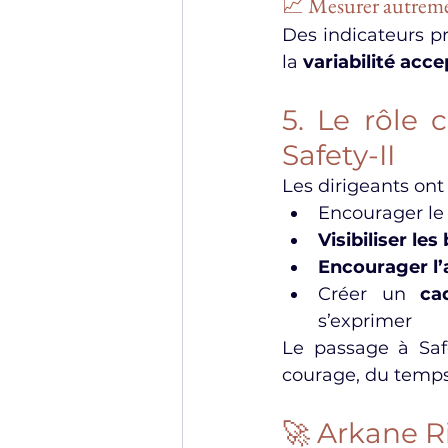
📈 Mesurer autrem
Des indicateurs p
la 
variabilité acc
5. Le rôle 
Safety-II
Les dirigeants ont
Encourager le
Visibiliser le
Encourager l
Créer un 
ca
s’exprimer
Le passage à Safe
courage, du temps
🚀 Arkane 