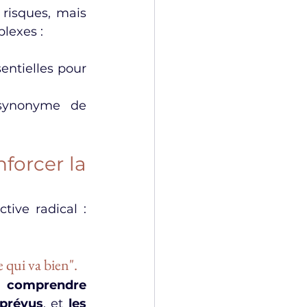
risques, mais 
lexes :
entielles pour 
synonyme de 
forcer la 
Face à ces limites, Hollnagel propose un changement de perspective radical : 
e qui va bien".
 
comprendre 
mprévus
, et 
les 