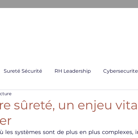
ARKANE
E CRISE
GESTION GLOBAL DES RISQUES
FORMATI
Sureté Sécurité
RH Leadership
Cybersecurite
ecture
re sûreté, un enjeu vita
er
les systèmes sont de plus en plus complexes, i