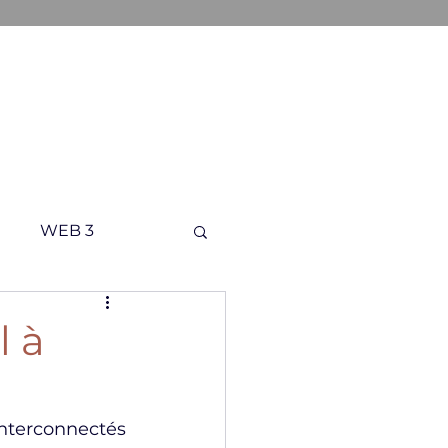
ONS
A PROPOS
CONTACT
WEB 3
l à
nterconnectés 