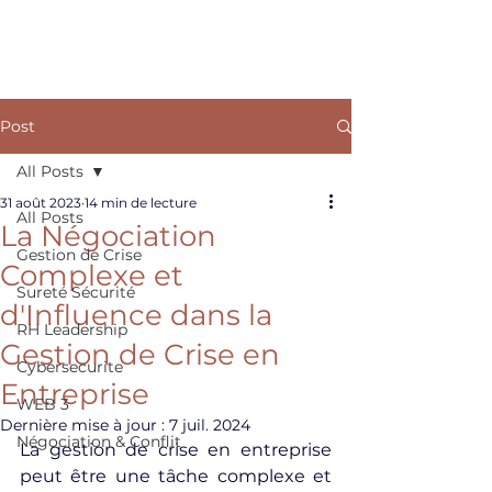
ARKANE
Post
All Posts
31 août 2023
14 min de lecture
All Posts
La Négociation
Gestion de Crise
Complexe et
Sureté Sécurité
d'Influence dans la
RH Leadership
Gestion de Crise en
Cybersecurite
Entreprise
WEB 3
Dernière mise à jour :
7 juil. 2024
Négociation & Conflit
La gestion de crise en entreprise 
peut être une tâche complexe et 