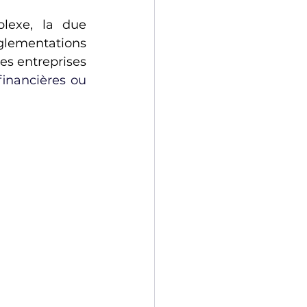
lexe, la due 
glementations 
les entreprises 
financières ou 