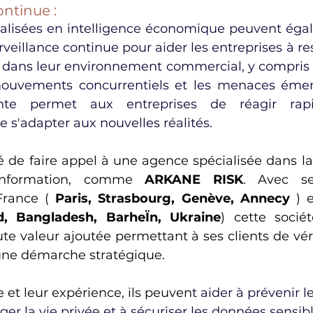
ontinue :
alisées en intelligence économique peuvent égal
rveillance continue pour aider les entreprises à re
ans leur environnement commercial, y compris l
ouvements concurrentiels et les menaces émerg
ante permet aux entreprises de réagir rap
s'adapter aux nouvelles réalités.
de faire appel à une agence spécialisée dans la m
information, comme 
ARKANE RISK
.
 Avec ses
France ( 
Paris
, 
Strasbourg
, 
Genève
, 
Annecy
 ) 
d
, 
Bangladesh
, 
BarheÏn
, 
Ukraine
) cette sociét
te valeur ajoutée permettant à ses clients de vér
une démarche stratégique.
e et leur expérience, ils peuven
t aider à prévenir l
éger la vie privée et à sécuriser les données sensibl