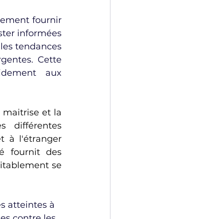
ement fournir 
ster informées 
es tendances 
entes. Cette 
idement aux 
aitrise et la 
 différentes 
et à l'étranger 
é fournit des 
itablement se 
es atteintes à 
es contre les 