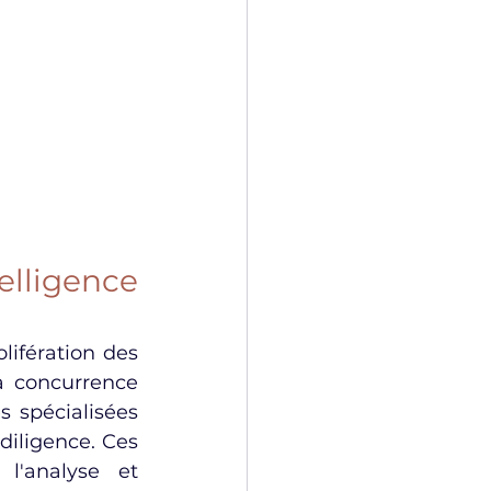
lligence 
ifération des 
a concurrence 
 spécialisées 
iligence. Ces 
l'analyse et 