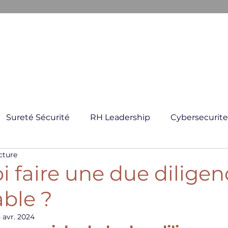
ARKANE
E CRISE
GESTION GLOBAL DES RISQUES
FORMATI
Sureté Sécurité
RH Leadership
Cybersecurite
cture
 faire une due diligen
ble ?
5 avr. 2024