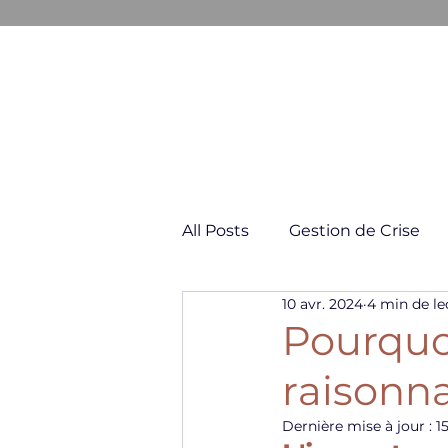
GESTION & COMMUNICATION D
All Posts
Gestion de Crise
10 avr. 2024
4 min de le
Négociation & Conflit
Pourquoi
raisonna
Dernière mise à jour :
1