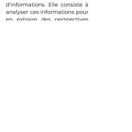
d'informations. Elle consiste à
analyser ces informations pour
en extraire des perspectives
stratégiques.
Dans le contexte des fusions
et acquisitions, cela signifie
identifier les cibles
potentielles, évaluer leur
valeur stratégique, et anticiper
les opportunités et les
menaces.
L'Intérêt pour les
Organismes Financiers
Pour les organismes
financiers, l'intelligence
économique et stratégique
offre un avantage compétitif