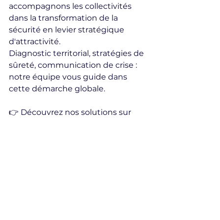
accompagnons les collectivités 
dans la transformation de la 
sécurité en levier stratégique 
d'attractivité.
Diagnostic territorial, stratégies de 
sûreté, communication de crise : 
notre équipe vous guide dans 
cette démarche globale.
👉 Découvrez nos solutions sur 
www.arkanerisk.com
📩 Contactez-nous pour un audit 
gratuit de votre territoire.
Il est recommandé de faire appel à 
une agence spécialisée dans la 
maitrise de la des risques à fort 
enjeux, comme 
ARKANE 