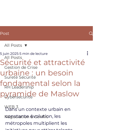
ARKANE
Post
All Posts
5 juin 2025
5 min de lecture
All Posts
Sécurité et attractivité
Gestion de Crise
urbaine : un besoin
Sureté Sécurité
fondamental selon la
RH Leadership
pyramide de Maslow
Cybersecurite
WEB 3
Dans un contexte urbain en 
constante évolution, les 
Négociation & Conflit
métropoles multiplient les 