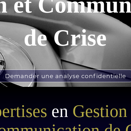
n et Commun
de Crise
Demander une analyse confidentielle
ertises
en
Gestion
ommunication de C