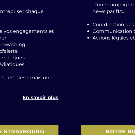
d'une campagne 
ntreprise : chaque
news par l'IA.
Coordination des
re vos engagements et
Communication de
er :
Actions légales e
eenwashing
d'alerte
climatiques
édiatiques
lité est désormais une
En savoir plus
E STRASBOURG
NOTRE B