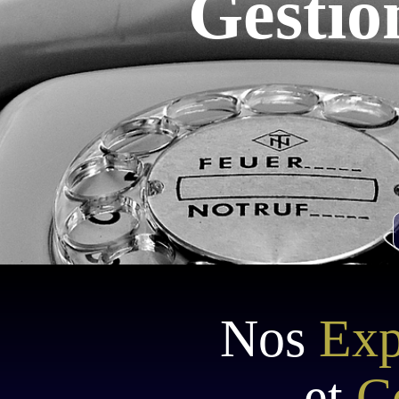
Gestio
Nos
Exp
et
C