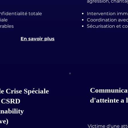
agression, chant
fidentialité totale
Intervention imm
iale
Coordination avec 
rables
Sécurisation et c
En savoir plus
Communicati
 Crise Spéciale
d'atteinte a
a CSRD
nability
ve)
Victime d'une atte