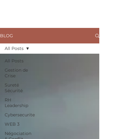
ARKANE
BLOG
All Posts
All Posts
Gestion de
Crise
Sureté
Sécurité
RH
Leadership
Cybersecurite
WEB 3
Négociation