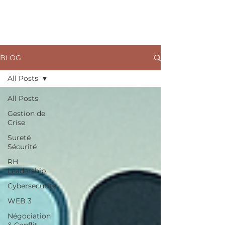
ARKANE
BLOG
All Posts
All Posts
Gestion de
Crise
Sureté
Sécurité
RH
Leadership
Cybersecurite
WEB 3
Négociation