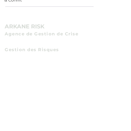
& Conflit
ARKANE RISK
Agence de Gestion de Crise
Communication de Crise
Gestion des Risques
Certification Expert en Protection
Economique des Entreprises
et Intelligence Economique
par
l'Institut des Hautes Etudes du Ministere
de l'Interieur
Certification Négociateur de Crise
Négociateur Professionel
Expert en Techniques d'Audition
Numéro d’autorisation CNAPS:
CAR-068-2028-02-23-
20230771348