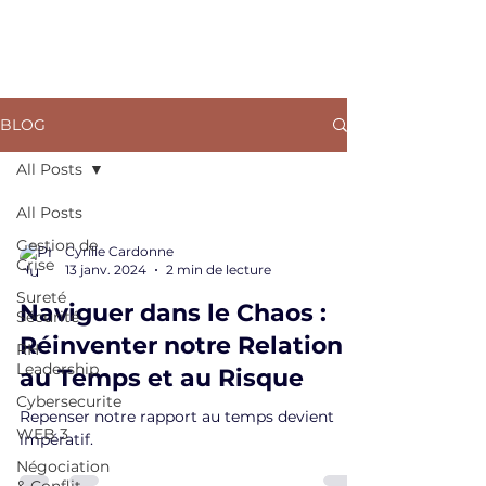
ARKANE
BLOG
All Posts
All Posts
Gestion de
Cyrille Cardonne
Crise
13 janv. 2024
2 min de lecture
Sureté
Naviguer dans le Chaos :
Sécurité
Réinventer notre Relation
RH
Leadership
au Temps et au Risque
Cybersecurite
Repenser notre rapport au temps devient
WEB 3
impératif.
Négociation