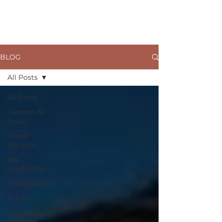
ARKANE
BLOG
All Posts
All Posts
Gestion de
Crise
Sureté
Sécurité
RH
Leadership
Cybersecurite
WEB 3
Négociation