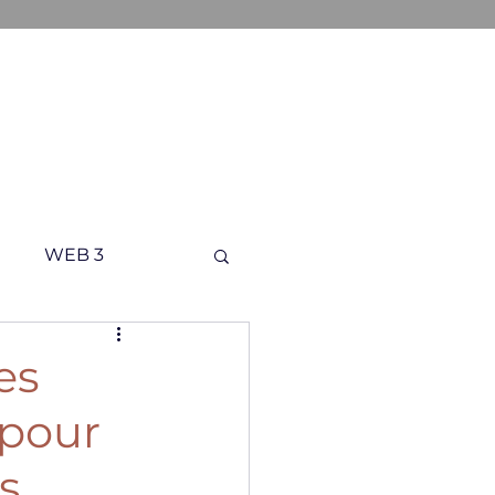
ONS
A PROPOS
CONTACT
WEB 3
es
 pour
s