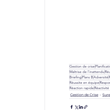
Gestion de crise
Planifica
Maîtrise de l'inattendu
Réu
Briefing
Plans B
Adversité
Réussite en équipe
Respon
Réaction rapide
Réactivité
Gestion de Crise
Sure