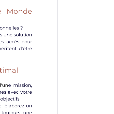
e Monde 
ionnelles ?
 une solution 
es accès pour 
ritent d'être 
timal
d'un
e mission, 
es avec votre 
bjectifs.
, élaborez un 
 toujours une 