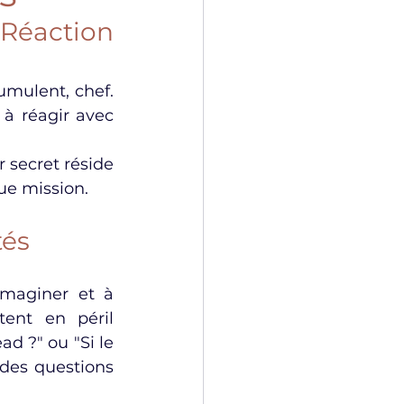
Réaction 
umulent, chef. 
 à réagir avec 
 secret réside 
ue mission.
tés
imaginer et à 
ent en péril 
ad ?" ou "Si le 
des questions 