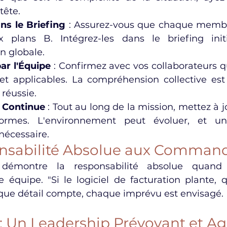
tête.
ns le Briefing
 : Assurez-vous que chaque membr
x plans B. Intégrez-les dans le briefing init
 globale.
par l'Équipe
 : Confirmez avec vos collaborateurs q
et applicables. La compréhension collective est 
réussie.
 Continue
 : Tout au long de la mission, mettez à jo
ormes. L'environnement peut évoluer, et une
nécessaire.
onsabilité Absolue aux Comman
démontre la responsabilité absolue quand
quipe. "Si le logiciel de facturation plante, qu
aque détail compte, chaque imprévu est envisagé.
: Un Leadership Prévoyant et Ag