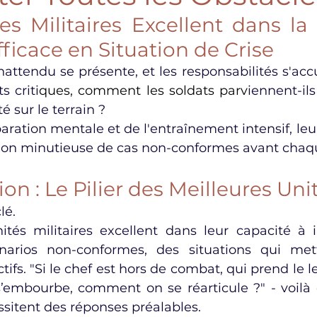
 Militaires Excellent dans la 
ficace en Situation de Crise
inattendu se présente, et les responsabilités s'acc
 criti
ques, 
comment les soldats
 parv
iennent-ils
té sur le terrain ?
aration mentale et de l'entraînement intensif, leur
tion minutieuse de cas non-conformes avant chaq
ion : Le Pilier des Meilleures Uni
lé.
ités militaires excellent dans leur capacité à 
énarios non-conformes, des situations qui mett
ctifs. "Si le chef est hors de combat, qui prend le le
s’embourbe, comment on se réarticule ?" - voilà 
ssitent des réponses préalables.