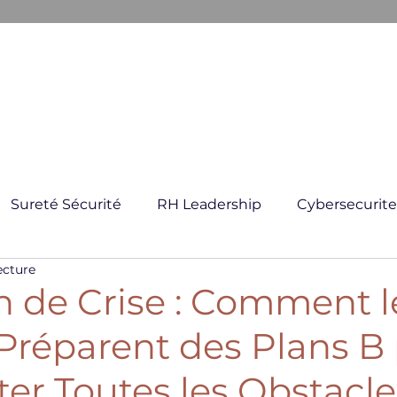
ARKANE
E CRISE
GESTION GLOBAL DES RISQUES
FORMATI
Sureté Sécurité
RH Leadership
Cybersecurite
ecture
n de Crise : Comment l
Préparent des Plans B
er Toutes les Obstacle