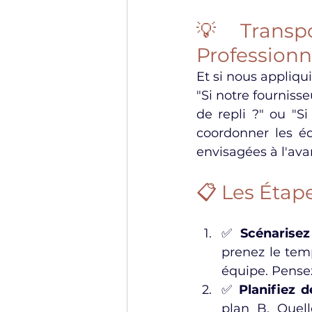
💡 Transpo
Professionn
Et si nous appliqu
"Si notre fourniss
de repli ?" ou "S
coordonner les éq
envisagées à l'ava
📋 Les Étap
✅ 
Scénarisez
prenez le tem
équipe. Pensez
✅ 
Planifiez 
plan B. Quell