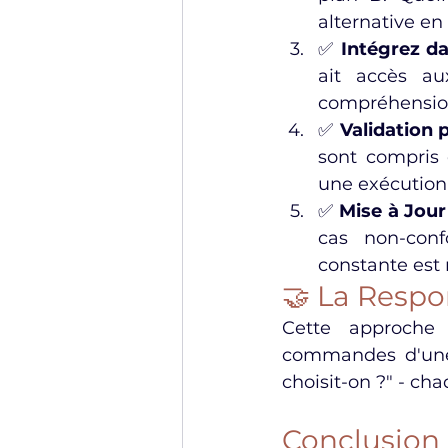
alternative en 
✅ 
Intégrez da
ait accès au
compréhension
✅ 
Validation 
sont compris 
une exécution 
✅ 
Mise à Jour
cas non-conf
constante est 
🤝 La Resp
Cette approche 
commandes d'une é
choisit-on ?" - ch
Conclusion 