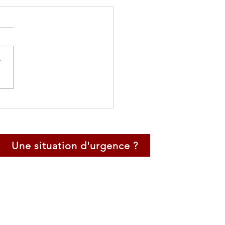
r
Négociation Complexe
'Influence dans la
ion de Crise en
eprise
Une situation d'urgence ?
Certification Négociateur de Crise