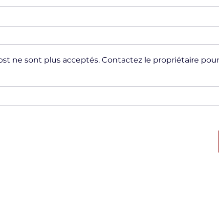
st ne sont plus acceptés. Contactez le propriétaire pou
Entreprise militaire privée
La 
(ESSD): C'est quoi ?
et d
Gest
Entr
ique des
Numéro d’autorisation CNAPS: