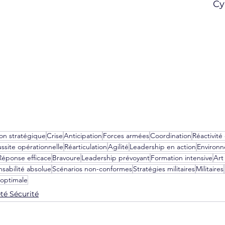
 C
tion stratégique
Crise
Anticipation
Forces armées
Coordination
Réactivité
ssite opérationnelle
Réarticulation
Agilité
Leadership en action
Environ
Réponse efficace
Bravoure
Leadership prévoyant
Formation intensive
Art
sabilité absolue
Scénarios non-conformes
Stratégies militaires
Militaires
 optimale
té Sécurité