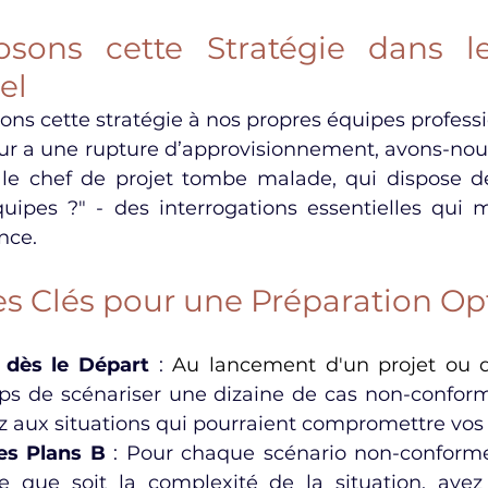
sons cette Stratégie dans l
el
ions cette stratégie à nos propres équipes profess
eur a une rupture d’approvisionnement, avons-nous
i le chef de projet tombe malade, qui dispose d
uipes ?" - des interrogations essentielles qui mé
nce.
es Clés pour une Préparation Op
 dès le Départ
 :
Au lancement d'un projet
 ou 
ps de scénariser une dizaine de cas non-conform
 aux situations qui pourraient compromettre vos o
des Plans B
 : Pour chaque scénario non-conforme
e que soit la complexité de la situation, ayez