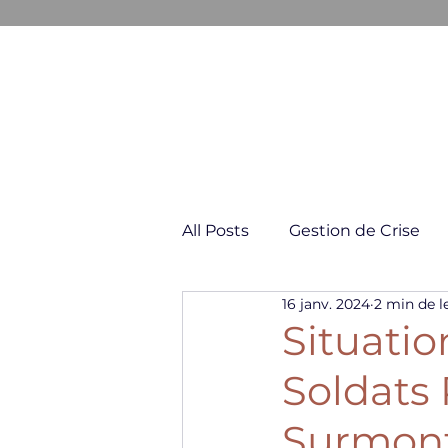
GESTION & COMMUNICATION D
All Posts
Gestion de Crise
16 janv. 2024
2 min de l
Négociation & Conflit
Situatio
Soldats 
Surmont