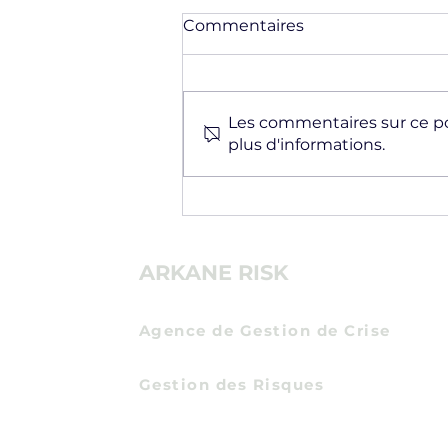
Commentaires
Les commentaires sur ce po
plus d'informations.
Assurer la pérennité d'une
entreprise en cas de crise
majeure
ARKANE RISK
Agence de Gestion de Crise
Communication de Crise
Gestion des Risques
Certification Expert en Protection Econom
Entreprises