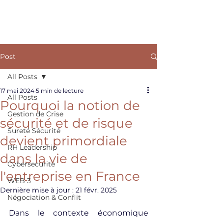
ARKANE
Post
All Posts
17 mai 2024
5 min de lecture
All Posts
Pourquoi la notion de
Gestion de Crise
sécurité et de risque
Sureté Sécurité
devient primordiale
RH Leadership
dans la vie de
Cybersecurite
l'entreprise en France
WEB 3
Dernière mise à jour :
21 févr. 2025
Négociation & Conflit
Dans le contexte économique 