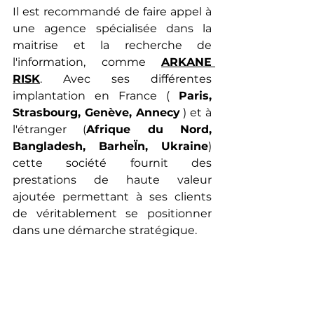
Il est recommandé de faire appel à 
une agence spécialisée dans la 
maitrise et la recherche de 
l'information, comme 
ARKANE 
RISK
.
 Avec ses différentes 
implantation en France ( 
Paris
, 
Strasbourg
, 
Genève
, 
Annecy
 ) et à 
l'étranger (
Afrique du Nord
, 
Bangladesh
, 
BarheÏn
, 
Ukraine
) 
cette société fournit des 
prestations de haute valeur 
ajoutée permettant à ses clients 
de véritablement se positionner 
dans une démarche stratégique.
Avec leur expertise et leur 
expérience, ils peuven
t aider à 
prévenir les atteintes à la sécurité, 