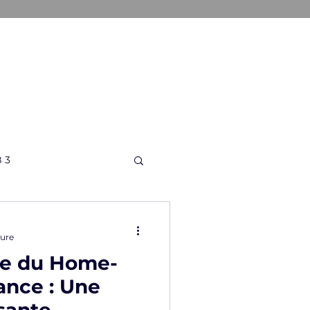
ONS
A PROPOS
CONTACT
 3
ture
e du Home-
ance : Une