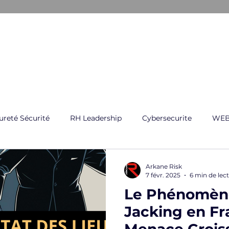
ARKANE
E CRISE
GESTION GLOBAL DES RISQUES
FORMATI
ureté Sécurité
RH Leadership
Cybersecurite
WEB
Arkane Risk
7 févr. 2025
6 min de lec
Le Phénomèn
Jacking en Fr