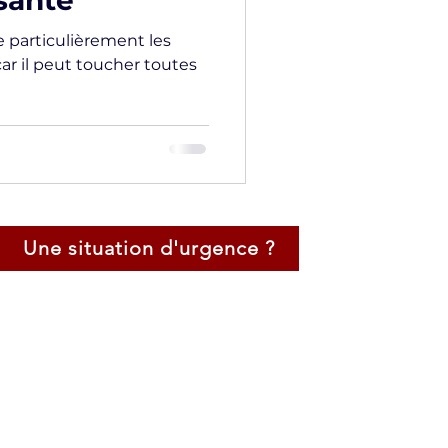
sante
 particulièrement les
car il peut toucher toutes
Une situation d'urgence ?
Certification Négociateur de Crise
Négociateur Professionel
Expert en Techniques d'Audition