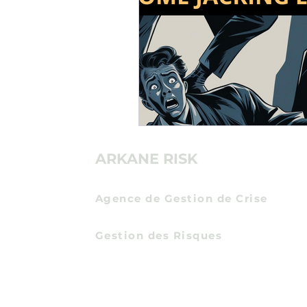
ARKANE RISK
Agence de Gestion de Crise
Communication de Crise
Gestion des Risques
Certification Expert en Protection Econom
Entreprises
et Intelligence Economique
par
l'Institut des Hautes Etudes du Ministere de 