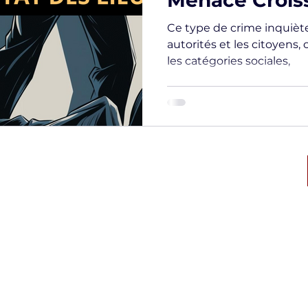
Menace Crois
Ce type de crime inquiète
autorités et les citoyens, 
les catégories sociales,
ique des
Numéro d’autorisation CNAPS:
CAR-068-2028-02-23- 20230771348
l'Interieur