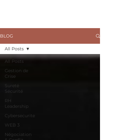
ARKANE
BLOG
All Posts
All Posts
Gestion de
Crise
Sureté
Sécurité
RH
Leadership
Cybersecurite
WEB 3
Négociation