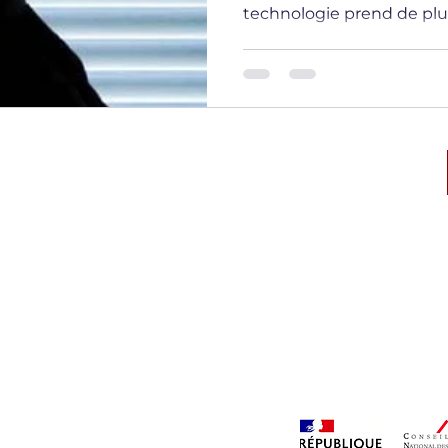
technologie prend de plus
ique des
Numéro d’autorisation CNAPS:
CAR-068-2028-02-23- 20230771348
l'Interieur