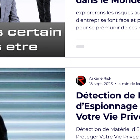
dans le Monde 
Comment Prot
explorerons les risques a
Entreprise ?
d'entreprise font face et
pour se prémunir de ces
Arkane Risk
18 sept. 2023
4 min de le
Détection de 
d’Espionnage
Votre Vie Pri
Détection de Matériel d
Protéger Votre Vie Privée À une époque où la