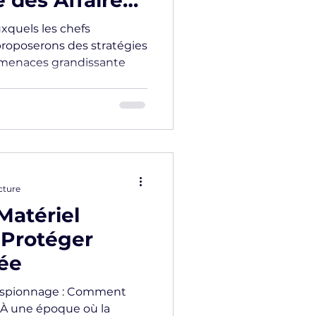
des Affaires :
éger Votre
uxquels les chefs
 proposerons des stratégies
 menaces grandissante
cture
Matériel
 Protéger
vée
’Espionnage : Comment