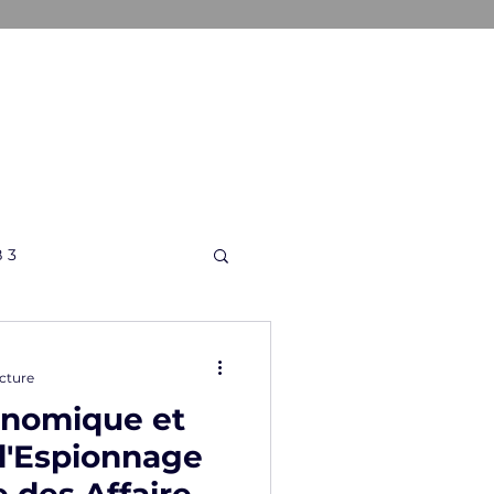
ONS
A PROPOS
CONTACT
 3
ecture
onomique et
 l'Espionnage