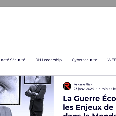
ARKANE
E CRISE
GESTION GLOBAL DES RISQUES
FORMATI
ureté Sécurité
RH Leadership
Cybersecurite
WEB
Arkane Risk
23 janv. 2024
4 min de l
La Guerre Éc
les Enjeux de