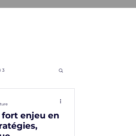
ONS
A PROPOS
CONTACT
 3
cture
 fort enjeu en
ratégies,