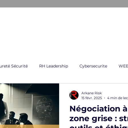
ARKANE
E CRISE
GESTION GLOBAL DES RISQUES
FORMATI
ureté Sécurité
RH Leadership
Cybersecurite
WEB
Arkane Risk
15 févr. 2025
4 min de le
Négociation à
zone grise : st