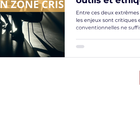
outils et éthi
Entre ces deux extrêmes s
les enjeux sont critiques 
conventionnelles ne suffi
ique des
Numéro d’autorisation CNAPS:
CAR-068-2028-02-23- 20230771348
l'Interieur