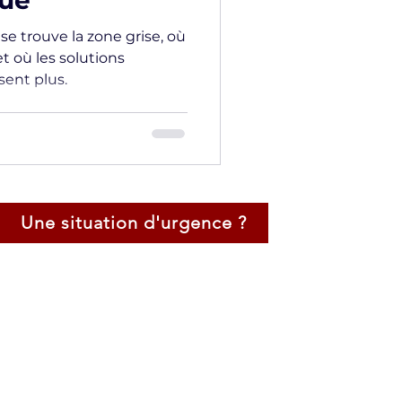
que
e trouve la zone grise, où
et où les solutions
sent plus.
Une situation d'urgence ?
Certification Négociateur de Crise
Négociateur Professionel
Expert en Techniques d'Audition