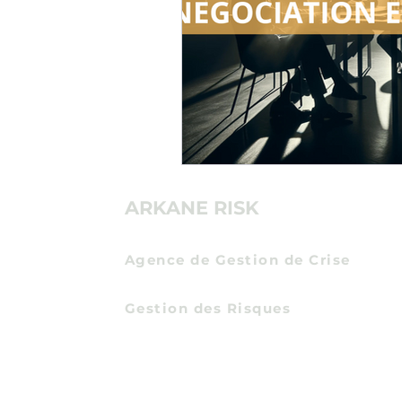
ARKANE RISK
Agence de Gestion de Crise
Communication de Crise
Gestion des Risques
Certification Expert en Protection Econom
Entreprises
et Intelligence Economique
par
l'Institut des Hautes Etudes du Ministere de 