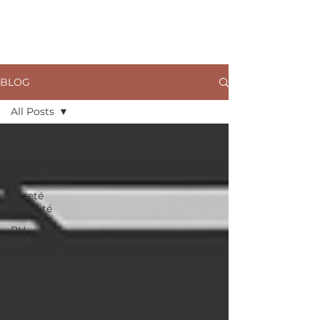
ARKANE
BLOG
All Posts
All Posts
Gestion de
Crise
Sureté
Sécurité
RH
Leadership
Cybersecurite
WEB 3
Négociation