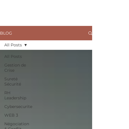
ARKANE
BLOG
All Posts
All Posts
Gestion de
Crise
Sureté
Sécurité
RH
Leadership
Cybersecurite
WEB 3
Négociation