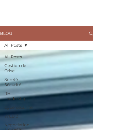
ARKANE
BLOG
All Posts
All Posts
Gestion de
Crise
Sureté
Sécurité
RH
Leadership
Cybersecurite
WEB 3
Négociation