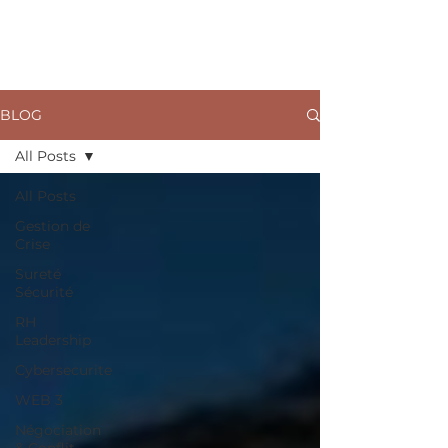
ARKANE
BLOG
All Posts
All Posts
Gestion de
Crise
Sureté
Sécurité
RH
Leadership
Cybersecurite
WEB 3
Négociation