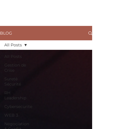
ARKANE
BLOG
All Posts
All Posts
Gestion de
Crise
Sureté
Sécurité
RH
Leadership
Cybersecurite
WEB 3
Négociation