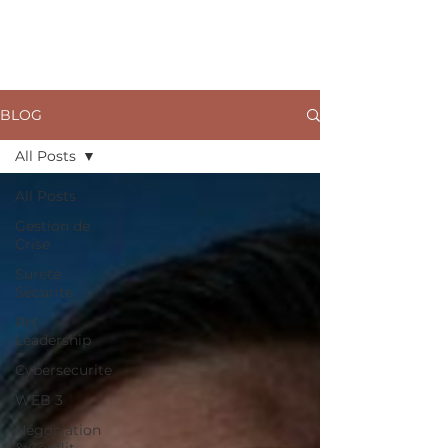
ARKANE
BLOG
All Posts
All Posts
Gestion de
Crise
Sureté
Sécurité
RH
Leadership
Cybersecurite
WEB 3
Négociation