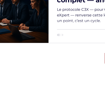
complet — anti
reconstruire
Le protocole C3X — pour 
eXpert — renverse cette lo
un point, c’est un cycle.
ique des
Numéro d’autorisation CNAPS:
CAR-068-2028-02-23- 20230771348
l'Interieur