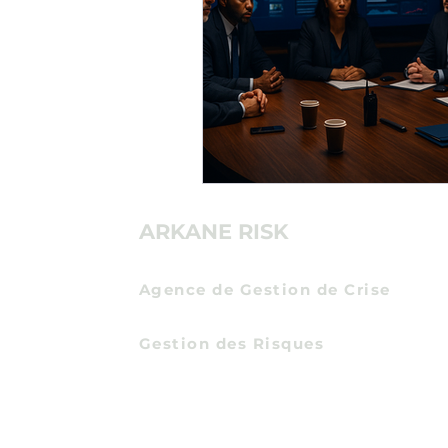
ARKANE RISK
Agence de Gestion de Crise
Communication de Crise
Gestion des Risques
Certification Expert en Protection Econom
Entreprises
et Intelligence Economique
par
l'Institut des Hautes Etudes du Ministere de 