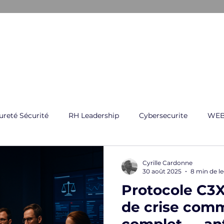
ARKANE
E CRISE
GESTION GLOBAL DES RISQUES
FORMATI
ureté Sécurité
RH Leadership
Cybersecurite
WEB
Cyrille Cardonne
30 août 2025
8 min de l
Protocole C3X 
de crise com