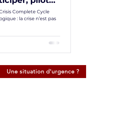
ciper, piloter,
Crisis Complete Cycle
gique : la crise n’est pas
Une situation d'urgence ?
Certification Négociateur de Crise
Négociateur Professionel
Expert en Techniques d'Audition