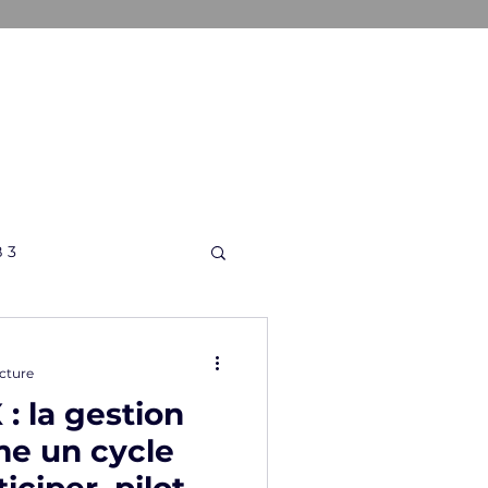
ONS
A PROPOS
CONTACT
 3
ecture
: la gestion
me un cycle