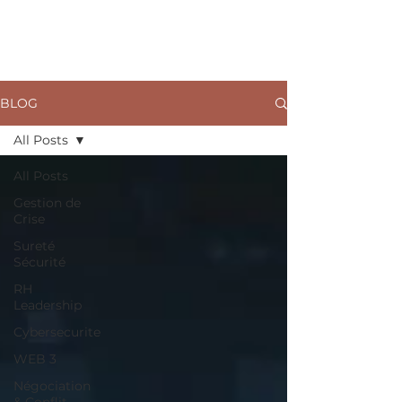
ARKANE
BLOG
All Posts
All Posts
Gestion de
Crise
Sureté
Sécurité
RH
Leadership
Cybersecurite
WEB 3
Négociation