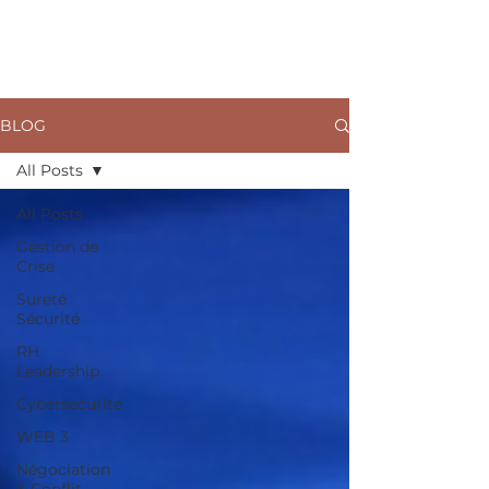
ARKANE
BLOG
All Posts
All Posts
Gestion de
Crise
Sureté
Sécurité
RH
Leadership
Cybersecurite
WEB 3
Négociation