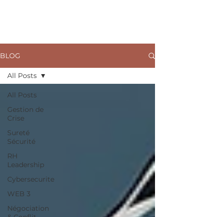
ARKANE
BLOG
All Posts
All Posts
Gestion de
Crise
Sureté
Sécurité
RH
Leadership
Cybersecurite
WEB 3
Négociation