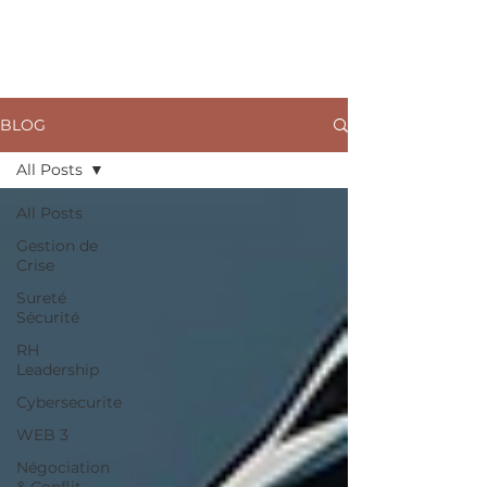
ARKANE
BLOG
All Posts
All Posts
Gestion de
Crise
Sureté
Sécurité
RH
Leadership
Cybersecurite
WEB 3
Négociation