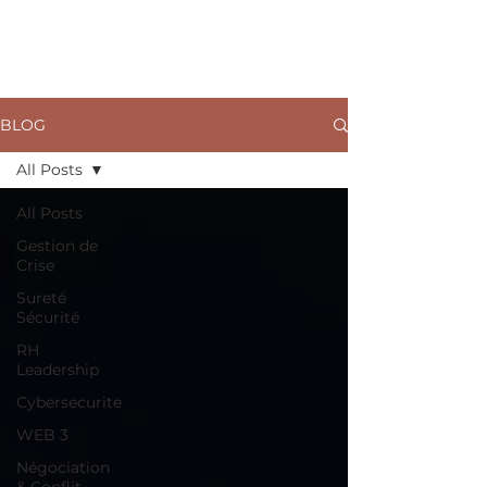
ARKANE
BLOG
All Posts
All Posts
Gestion de
Crise
Sureté
Sécurité
RH
Leadership
Cybersecurite
WEB 3
Négociation