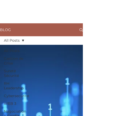
ARKANE
BLOG
All Posts
All Posts
Gestion de
Crise
Sureté
Sécurité
RH
Leadership
Cybersecurite
WEB 3
Négociation