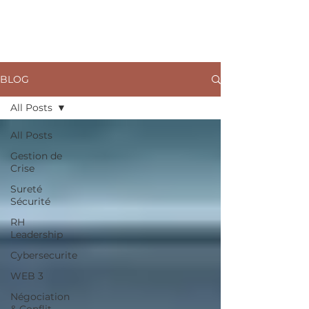
ARKANE
BLOG
All Posts
All Posts
Gestion de
Crise
Sureté
Sécurité
RH
Leadership
Cybersecurite
WEB 3
Négociation