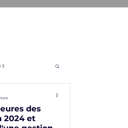
ONS
A PROPOS
CONTACT
 3
cture
jeures des
n 2024 et