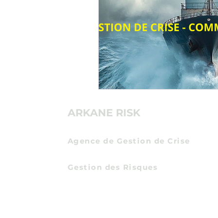
ARKANE RISK
Agence de Gestion de Crise
Communication de Crise
Gestion des Risques
Certification Expert en Protection Econom
Entreprises
et Intelligence Economique
par
l'Institut des Hautes Etudes du Ministere de 