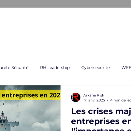
ARKANE
E CRISE
GESTION GLOBAL DES RISQUES
FORMATI
ureté Sécurité
RH Leadership
Cybersecurite
WEB
Arkane Risk
17 janv. 2025
4 min de le
Les crises ma
entreprises e