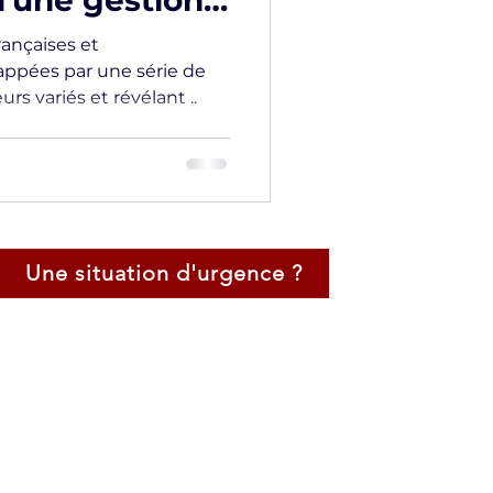
d'une gestion
ace
rançaises et
rappées par une série de
rs variés et révélant ..
Une situation d'urgence ?
Certification Négociateur de Crise
Négociateur Professionel
Expert en Techniques d'Audition