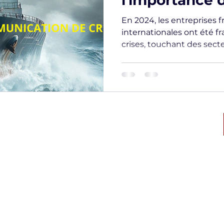
l'importance 
de crise effic
En 2024, les entreprises f
internationales ont été f
crises, touchant des secteu
ique des
Numéro d’autorisation CNAPS:
CAR-068-2028-02-23- 20230771348
l'Interieur