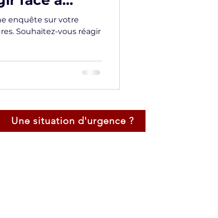
ir face à
ne enquête sur votre
res. Souhaitez-vous réagir
Une situation d'urgence ?
Certification Négociateur de Crise
Négociateur Professionel
Expert en Techniques d'Audition