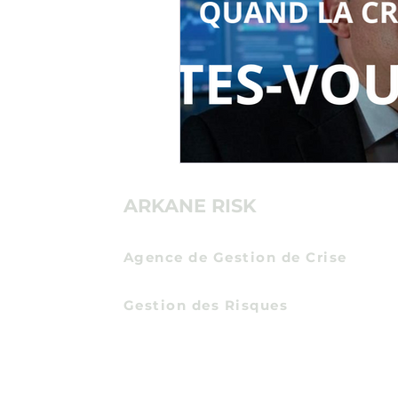
ARKANE RISK
Agence de Gestion de Crise
Communication de Crise
Gestion des Risques
Certification Expert en Protection Econom
Entreprises
et Intelligence Economique
par
l'Institut des Hautes Etudes du Ministere de 