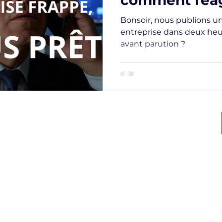
comment réag
l’inattendu ?
Bonsoir, nous publions u
entreprise dans deux heu
avant parution ?
ique des
Numéro d’autorisation CNAPS:
CAR-068-2028-02-23- 20230771348
l'Interieur