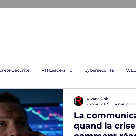
ARKANE
E CRISE
GESTION GLOBAL DES RISQUES
FORMATI
ureté Sécurité
RH Leadership
Cybersecurite
WEB
Arkane Risk
26 févr. 2025
4 min de le
La communicat
quand la crise