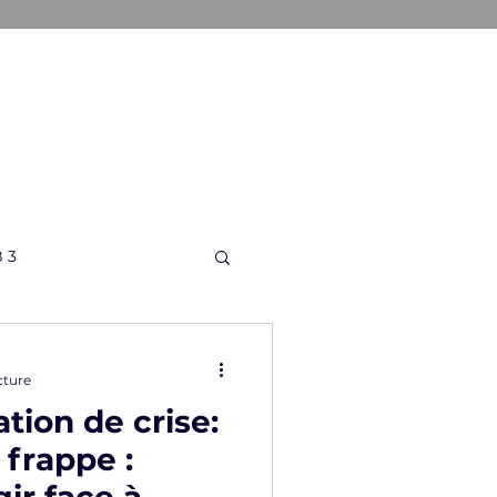
ONS
A PROPOS
CONTACT
 3
cture
ion de crise:
 frappe :