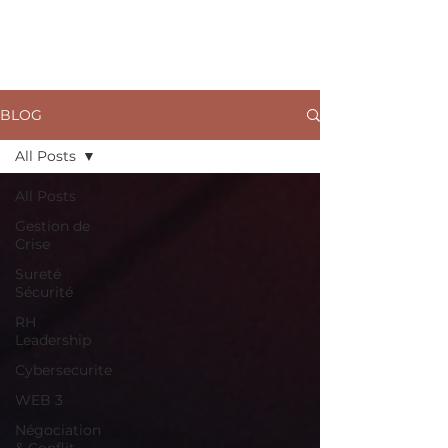
ARKANE
BLOG
All Posts
All Posts
Gestion de
Crise
Sureté
Sécurité
RH
Leadership
Cybersecurite
WEB 3
Négociation