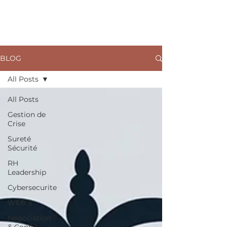
ARKANE
BLOG
All Posts
All Posts
Gestion de
Crise
Sureté
Sécurité
RH
Leadership
Cybersecurite
WEB 3
Négociation