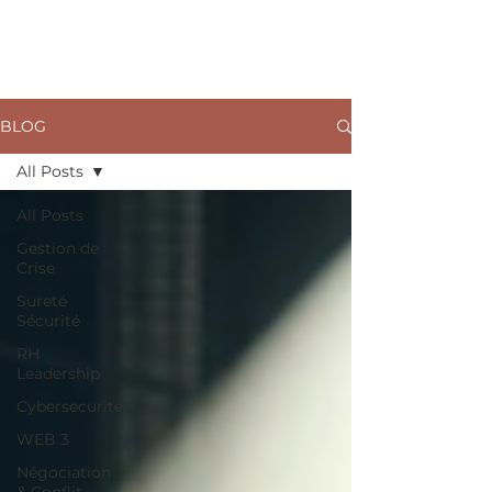
ARKANE
BLOG
All Posts
All Posts
Gestion de
Crise
Sureté
Sécurité
RH
Leadership
Cybersecurite
WEB 3
Négociation