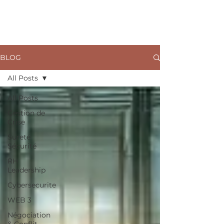
ARKANE
BLOG
All Posts
All Posts
Gestion de
Crise
Sureté
Sécurité
RH
Leadership
Cybersecurite
WEB 3
Négociation