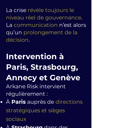
La crise
révèle toujours le
niveau réel de gouvernance
.
La
communication
n’est alors
qu’un
prolongement de la
décision
.
Intervention à
Paris, Strasbourg,
Annecy et Genève
Arkane Risk intervient
régulièrement :
À
Paris
auprès de
directions
stratégiques et sièges
sociaux
À
Strasbourg
dans des