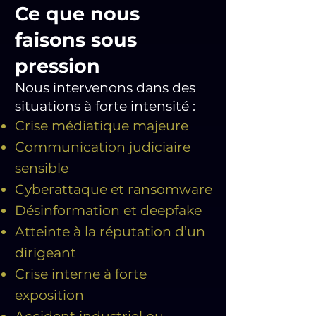
Ce que nous
faisons sous
pression
Nous intervenons dans des
situations à forte intensité :
Crise médiatique majeure
Communication judiciaire
sensible
Cyberattaque et ransomware
Désinformation et deepfake
Atteinte à la réputation d’un
dirigeant
Crise interne à forte
exposition