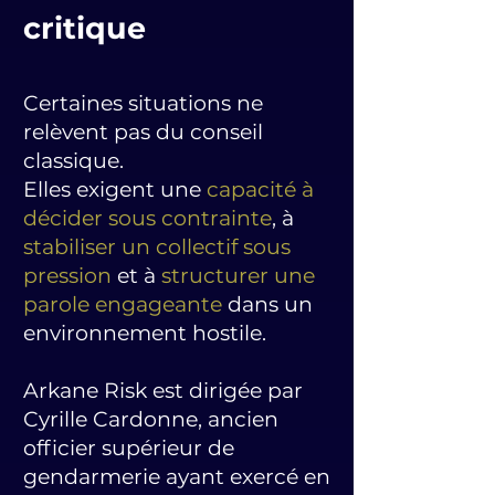
critique
Certaines situations ne
relèvent pas du conseil
classique.
Elles exigent une
capacité à
décider sous contrainte
, à
stabiliser un collectif sous
pression
et à
structurer une
parole engageante
dans un
enviro
nnement hostile.
Arkane Risk est dirigée par
Cyrille Cardonne, ancien
officier supérieur de
gendarmerie ayant exercé en